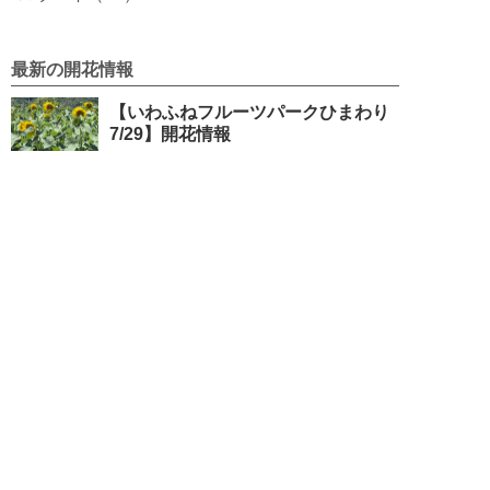
最新の開花情報
【いわふねフルーツパークひまわり
7/29】開花情報
【太平山 7/7】剪定実施
【出流ふれあいの森 ハンカチノキ
4/26】開花情報
【太平山 】開花情報 ※4/7 11時更
新
【永野川緑地公園 4/3】開花情報
栃木市観光