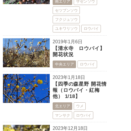
南エリア
ザゼンソウ
セツブンソウ
フクジュソウ
ユキワリソウ
ロウバイ
2019年1月6日
【清水寺 ロウバイ】
開花状況
中央エリア
ロウバイ
2023年1月18日
【四季の森星野 開花情
報（ロウバイ・紅梅
他） 1/18】
北エリア
ウメ
マンサク
ロウバイ
2023年12月18日