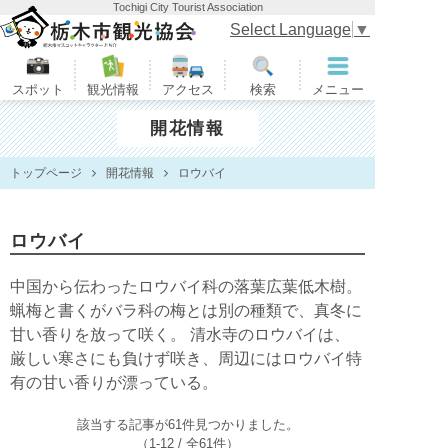
Tochigi City Tourist Association
栃木市観光協会
Select Language
▼
スポット
観光情報
アクセス
検索
メニュー
開花情報
トップページ
開花情報
ロウバイ
ロウバイ
中国から伝わったロウバイ科の落葉広葉低木樹。
蝋梅と書くがバラ科の梅とは別の種類で、真冬に
甘い香りを放って咲く。 清水寺のロウバイは、
厳しい寒さにも負けず咲き、周辺にはロウバイ特
有の甘い香りが漂っている。
該当する記事が61件見つかりました。
（1-12 / 全61件）