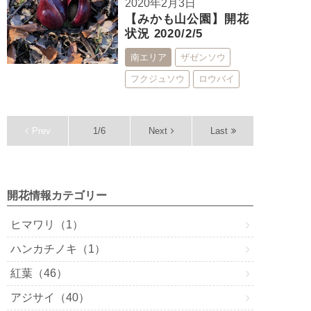
2020年2月3日
【みかも山公園】開花
状況 2020/2/5
南エリア
ザゼンソウ
フクジュソウ
ロウバイ
Prev
1/6
Next
Last
開花情報カテゴリー
ヒマワリ（1）
ハンカチノキ（1）
紅葉（46）
アジサイ（40）