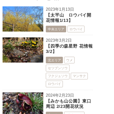
2023年1月13日
【太平山 ロウバイ開
花情報1/13】
中央エリア
ロウバイ
2023年3月2日
【四季の森星野 花情報
3/2】
北エリア
ウメ
セツブンソウ
フクジュソウ
マンサク
ロウバイ
2024年2月23日
【みかも山公園】東口
周辺 2/23開花状況