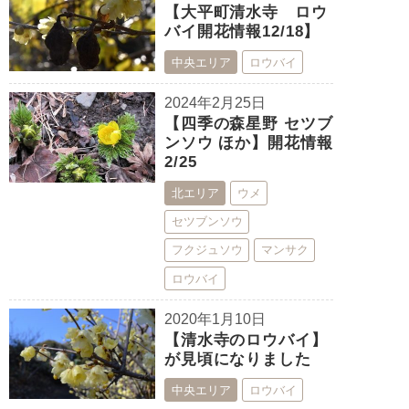
【大平町清水寺 ロウ
バイ開花情報12/18】
中央エリア
ロウバイ
2024年2月25日
【四季の森星野 セツブ
ンソウ ほか】開花情報
2/25
北エリア
ウメ
セツブンソウ
フクジュソウ
マンサク
ロウバイ
2020年1月10日
【清水寺のロウバイ】
が見頃になりました
中央エリア
ロウバイ