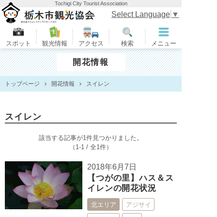
Tochigi City Tourist Association
栃木市観光協会
Select Language
▼
スポット
観光情報
アクセス
検索
メニュー
開花情報
トップページ
開花情報
スイレン
スイレン
該当する記事が1件見つかりました。
（1-1 / 全1件）
2018年6月7日
【つがの里】ハス＆ス
イレンの開花状況
北エリア
アジサイ