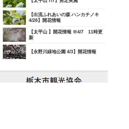
【太平山 7/7】剪定実施
【出流ふれあいの森 ハンカチノキ
4/26】開花情報
【太平山 】開花情報 ※4/7 11時更
新
【永野川緑地公園 4/3】開花情報
栃木市観光
Tochigi City Tourist Association
個人情報保護方針
サイトポリシー
特定商取引法に基づく表記
旅行業約款（PDF/572KB）