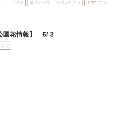
クラ
ツツジ
ニリンソウ
シダレザクラ
ヤマツツジ
公園花情報】 5/３
ツツジ