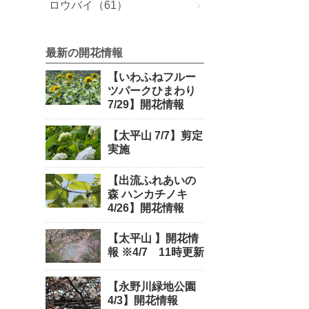
ロウバイ（61）
最新の開花情報
【いわふねフルー
ツパークひまわり
7/29】開花情報
【太平山 7/7】剪定
実施
【出流ふれあいの
森 ハンカチノキ
4/26】開花情報
【太平山 】開花情
報 ※4/7 11時更新
【永野川緑地公園
4/3】開花情報