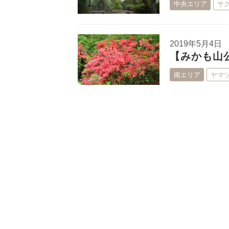
中央エリア
サ
2019年5月4日
【みかも山
南エリア
ヤマ