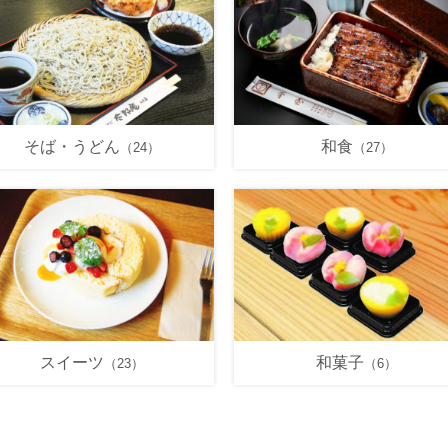
そば・うどん
和食
（24）
（27）
スイーツ
和菓子
（23）
（6）