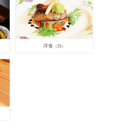
洋食
（25）