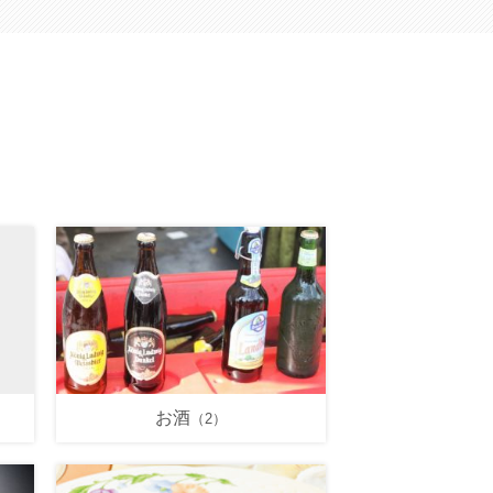
お酒
（2）