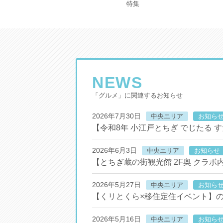
バス予約状況
特集
NEWS
「グルメ」に関連するお知らせ
2026年7月30日
中央エリア
お知ら
【令和8年 小江戸とちぎ でじたる
2026年6月3日
中央エリア
お知らせ
【とちぎ蔵の街観光館 2F奥 クラ
2026年5月27日
中央エリア
お知ら
【くリとくら×移住定住イベント】
2026年5月16日
中央エリア
お知ら