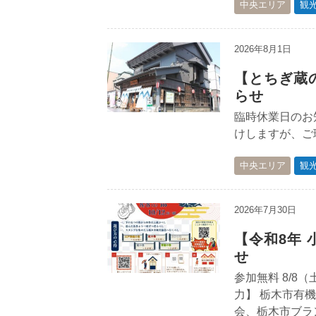
中央エリア
観
2026年8月1日
【とちぎ蔵
らせ
臨時休業日のお知
けしますが、ご
中央エリア
観
2026年7月30日
【令和8年 
せ
参加無料 8/8（
力】 栃木市有
会、栃木市ブラン