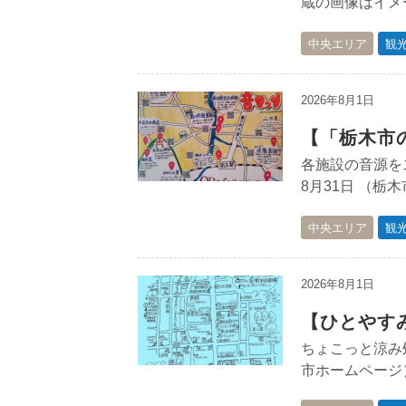
蔵の画像はイメー
中央エリア
観
2026年8月1日
【「栃木市
各施設の音源を
8月31日 （栃
中央エリア
観
2026年8月1日
【ひとやすみ
ちょこっと涼み
市ホームページ