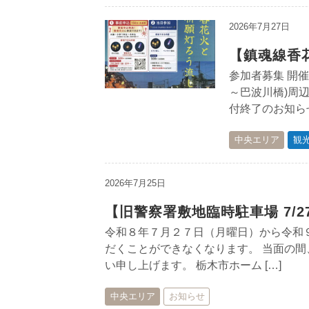
2026年7月27日
【鎮魂線香
参加者募集 開催日
～巴波川橋)周辺
付終了のお知らせ
中央エリア
観
2026年7月25日
【旧警察署敷地臨時駐車場 7/
令和８年７月２７日（月曜日）から令和
だくことができなくなります。 当面の
い申し上げます。 栃木市ホーム […]
中央エリア
お知らせ