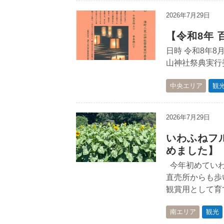
2026年7月29日
【令和8年
日時 令和8年8
山神社祭典実行委員会
中央エリア
観
2026年7月29日
いわふねフ
めました】
今年初めていわ
直売所からも歩
観賞用として育
南エリア
観光