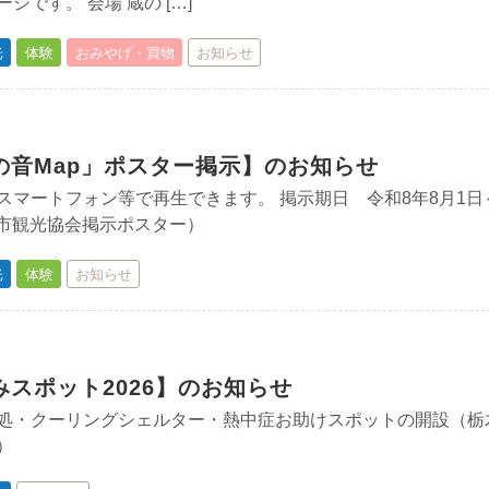
ジです。 会場 蔵の […]
光
体験
おみやげ・買物
お知らせ
の音Map」ポスター掲示】のお知らせ
スマートフォン等で再生できます。 掲示期日 令和8年8月1日
木市観光協会掲示ポスター）
光
体験
お知らせ
スポット2026】のお知らせ
処・クーリングシェルター・熱中症お助けスポットの開設（栃
）