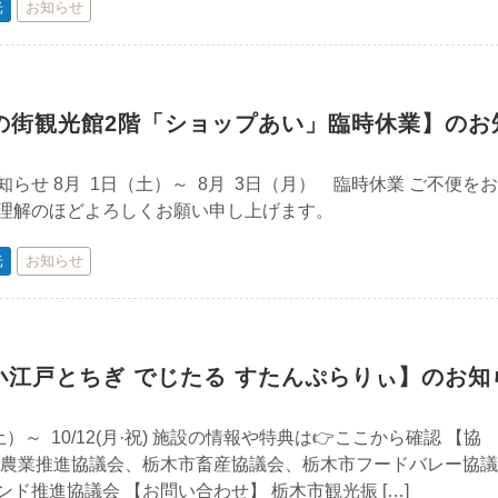
光
お知らせ
の街観光館2階「ショップあい」臨時休業】のお
らせ 8月 1日（土）～ 8月 3日（月） 臨時休業 ご不便を
理解のほどよろしくお願い申し上げます。
光
お知らせ
小江戸とちぎ でじたる すたんぷらりぃ】のお知
土）～ 10/12(月·祝) 施設の情報や特典は👉ここから確認 【協
機農業推進協議会、栃木市畜産協議会、栃木市フードバレー協議
ド推進協議会 【お問い合わせ】 栃木市観光振 […]