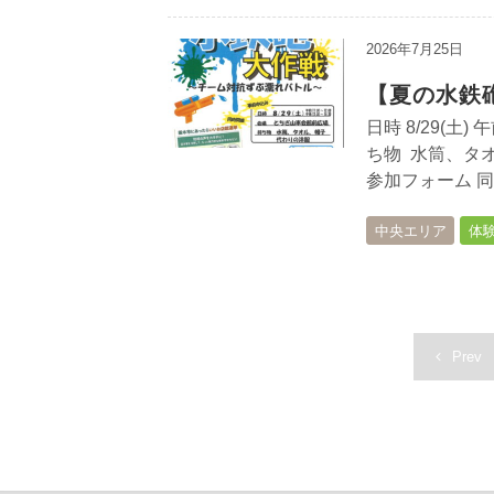
2026年7月25日
【夏の水鉄
日時 8/29(土)
ち物 水筒、タ
参加フォーム 同時
中央エリア
体
Prev