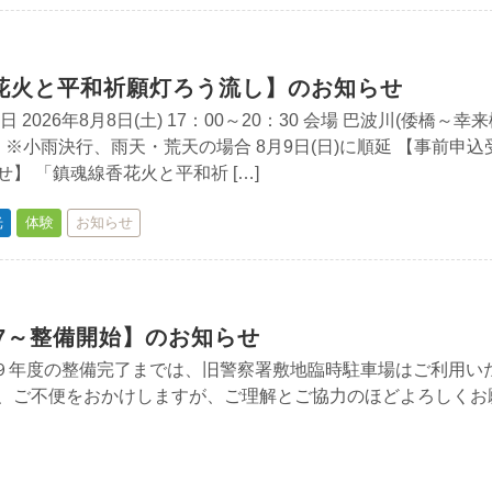
花火と平和祈願灯ろう流し】のお知らせ
 2026年8月8日(土) 17：00～20：30 会場 巴波川(倭橋～幸
 ※小雨決行、雨天・荒天の場合 8月9日(日)に順延 【事前申込
】 「鎮魂線香花火と平和祈 […]
光
体験
お知らせ
27～整備開始】のお知らせ
９年度の整備完了までは、旧警察署敷地臨時駐車場はご利用い
間、ご不便をおかけしますが、ご理解とご協力のほどよろしくお