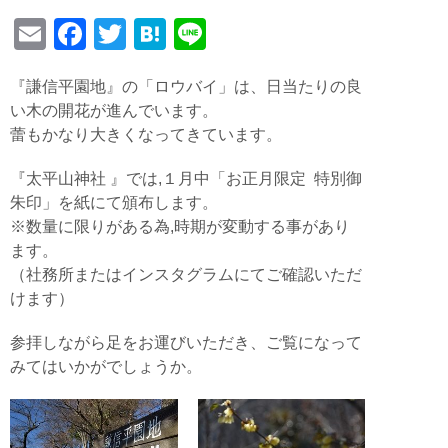
E
F
T
H
Li
m
a
wi
at
n
『謙信平園地』の「ロウバイ」は、日当たりの良
ail
c
tt
e
e
い木の開花が進んでいます。
e
er
n
蕾もかなり大きくなってきています。
b
a
『太平山神社
』では,１月中「
お正月
限定
特別御
o
朱印」
を紙にて頒布します。
o
※数量に限りがある為,時期が変動する事があり
k
ます。
（社務所またはインスタグラムにてご確認いただ
けます）
参拝しながら足をお運びいただき、ご覧になって
みてはいかがでしょうか。