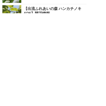
【出流ふれあいの森 ハンカチノキ
4/26】開花情報
【太平山 】開花情報 ※4/7 11時更
新
【永野川緑地公園 4/3】開花情報
栃木市観光
Tochigi City Tourist Association
個人情報保護方針
サイトポリシー
特定商取引法に基づく表記
旅行業約款（PDF/572KB）
募集型旅行条件書（PDF/298KB）