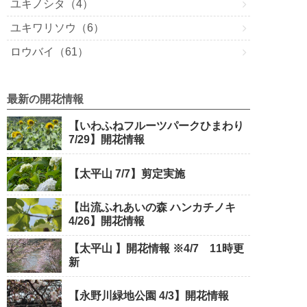
ユキノシタ（4）
ユキワリソウ（6）
ロウバイ（61）
最新の開花情報
【いわふねフルーツパークひまわり
7/29】開花情報
【太平山 7/7】剪定実施
【出流ふれあいの森 ハンカチノキ
4/26】開花情報
【太平山 】開花情報 ※4/7 11時更
新
【永野川緑地公園 4/3】開花情報