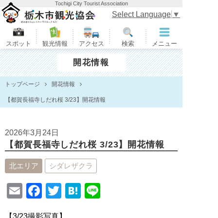
Tochigi City Tourist Association
栃木市観光協会
Select Language
▼
スポット
観光情報
アクセス
検索
メニュー
開花情報
トップページ
開花情報
【都賀長福寺しだれ桜 3/23】開花情報
2026年3月24日
【都賀長福寺しだれ桜 3/23】開花情報
北エリア
シダレザクラ
E
F
T
H
Li
m
a
wi
at
n
【3/23撮影写真】