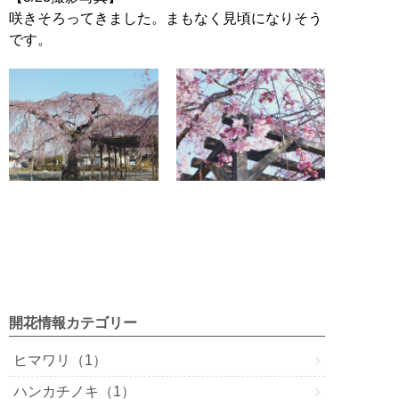
ail
c
tt
e
e
咲きそろってきました。まもなく見頃になりそう
e
er
n
です。
b
a
o
o
k
開花情報カテゴリー
ヒマワリ（1）
ハンカチノキ（1）