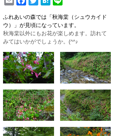
E
F
T
H
Li
m
a
wi
at
n
ふれあいの森では「秋海棠（シュウカイド
ail
c
tt
e
e
ウ）」が見頃になっています。
e
er
n
秋海棠以外にもお花が楽しめます。訪れて
b
a
みてはいかがでしょうか。(^^♪
o
o
k