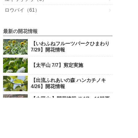
ロウバイ（61）
最新の開花情報
【いわふねフルーツパークひまわり
7/29】開花情報
【太平山 7/7】剪定実施
【出流ふれあいの森 ハンカチノキ
4/26】開花情報
【太平山 】開花情報 ※4/7 11時更
新
【永野川緑地公園 4/3】開花情報