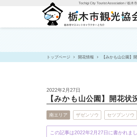
Tochigi City Tourist Association
/ 栃
トップページ
開花情報
【みかも山公園】開花状
2022年2月27日
【みかも山公園】開花状況20
南エリア
ザゼンソウ
セツブンソウ
この記事は2022年2月27日に書かれ