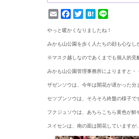
E
F
T
H
Li
m
a
wi
at
n
やっと暖かくなりましたね！
ail
c
tt
e
e
e
er
n
みかも山公園を歩く人たちの顔も心なしか
b
a
※マスク越しなのであくまでも個人的見解です
o
o
みかも山公園管理事務所によりますと・
k
ザゼンソウは、今年は開花が遅かった分
セツブンソウは、そろそろ終盤の様子で
フクジュソウは、あちらこちら黄色が鮮
スイセンは、南の面は開花していますが