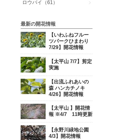
ロウバイ（61）
最新の開花情報
【いわふねフルー
ツパークひまわり
7/29】開花情報
【太平山 7/7】剪定
実施
【出流ふれあいの
森 ハンカチノキ
4/26】開花情報
【太平山 】開花情
報 ※4/7 11時更新
【永野川緑地公園
4/3】開花情報