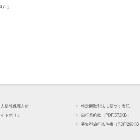
7-1
会
個人情報保護方針
特定商取引法に基づく表記
サイトポリシー
旅行業約款（PDF/572KB）
募集型旅行条件書（PDF/298KB