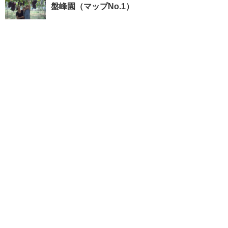
盤峰園（マップNo.1）
栃木市観光
Tochigi City Tourist Association
個人情報保護方針
サイトポリシー
特定商取引法に基づく表記
旅行業約款（PDF/572KB）
募集型旅行条件書（PDF/298KB）
お問い合わせ
(c) Tochigi City Tourist Association all rights reserved.