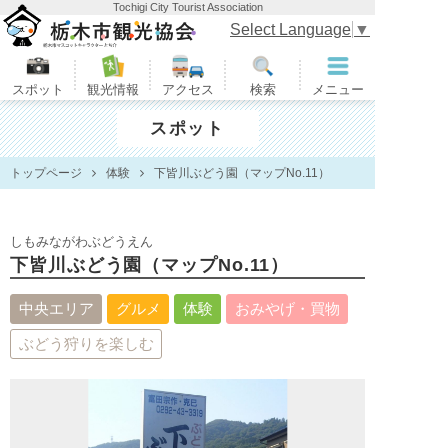
Tochigi City Tourist Association
栃木市観光協会
Select Language
▼
スポット
観光情報
アクセス
検索
メニュー
スポット
トップページ
体験
下皆川ぶどう園（マップNo.11）
しもみながわぶどうえん
下皆川ぶどう園（マップNo.11）
中央エリア
グルメ
体験
おみやげ・買物
ぶどう狩りを楽しむ