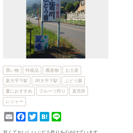
買い物
特産品
農産物
お土産
新大平下駅
JR大平下駅
ぶどう園
夏におすすめ
フルーツ狩り
直売所
レジャー
E
F
T
H
Li
m
a
wi
at
n
甘くておいしいぶどう作りを心がけています。