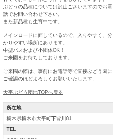
ail
c
tt
e
e
ぶどうの品種については沢山ございますのでお電
e
er
n
話でお問い合わせ下さい。
b
a
また新品種も生育中です。
o
メインロードに面しているので、入りやすく、分
o
かりやすい場所にあります。
k
中型バスおよび小団体OK！
ご来園をお待ちしております。
ご来園の際は、事前にお電話等で直接ぶどう園に
ご確認のほどよろしくお願いいたします。
大平ぶどう団地TOPへ戻る
所在地
栃木県栃木市大平町下皆川81
TEL