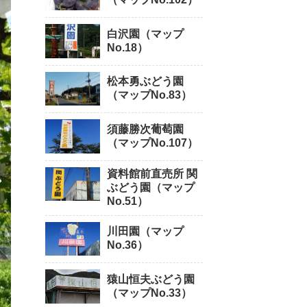
白沢園（マップ
No.18）
松本勇ぶどう園
（マップNo.83）
須藤勝次葡萄園
（マップNo.107）
資料館前直売所 関
ぶどう園（マップ
No.51）
川田園（マップ
No.36）
猿山恒夫ぶどう園
（マップNo.33）