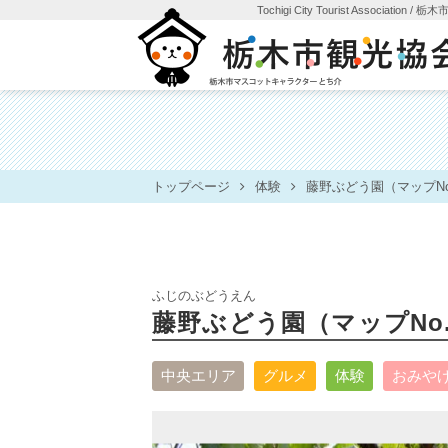
Tochigi City Tourist Association
/ 栃
トップページ
体験
藤野ぶどう園（マップNo.
ふじのぶどうえん
藤野ぶどう園（マップNo.
中央エリア
グルメ
体験
おみや