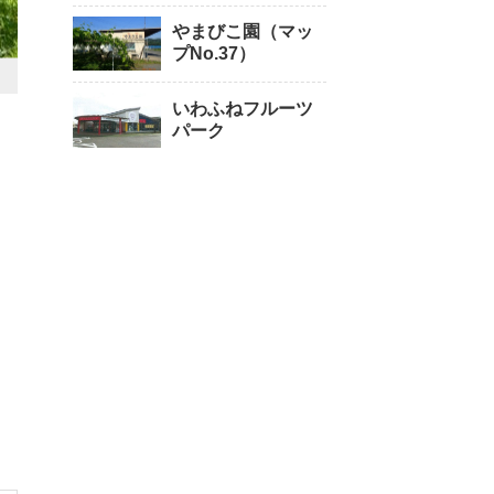
やまびこ園（マッ
プNo.37）
いわふねフルーツ
パーク