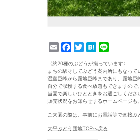
E
F
T
H
Li
m
a
wi
at
n
〈約20種のぶどうが揃っています〉
ail
c
tt
e
e
まちの駅そしてぶどう案内所にもなって
e
er
n
温室巨峰から露地巨峰まであり、露地巨
b
a
自分で収穫する食べ放題もできますので
当園で楽しいひとときをお過ごしくださ
o
販売状況をお知らせするホームページも
o
k
ご来園の際は、事前にお電話等で直接ぶ
大平ぶどう団地TOPへ戻る