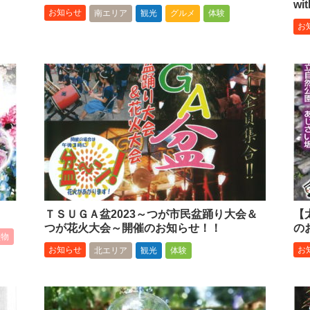
w
お知らせ
南エリア
観光
グルメ
体験
お
ＴＳＵＧＡ盆2023～つが市民盆踊り大会＆
【
つが花火大会～開催のお知らせ！！
の
買物
お知らせ
お
北エリア
観光
体験