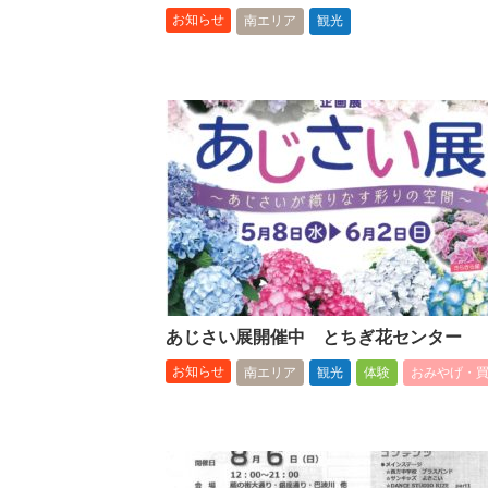
お知らせ
南エリア
観光
あじさい展開催中 とちぎ花センター
お知らせ
南エリア
観光
体験
おみやげ・