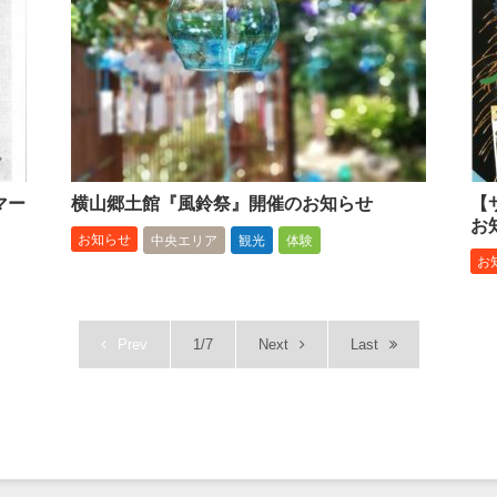
マー
横山郷土館『風鈴祭』開催のお知らせ
【
お
お知らせ
中央エリア
観光
体験
お
Prev
1/7
Next
Last