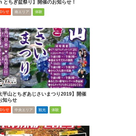
ith とちぎ盆祭り】開催のお知らせ！
知らせ
南エリア
体験
太平山とちぎあじさいまつり2019】開催
お知らせ
知らせ
中央エリア
観光
体験