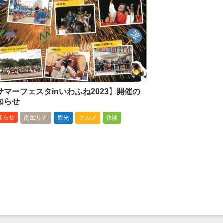
サマーフェスタinいわふね2023】開催の
知らせ
知らせ
南エリア
観光
グルメ
体験