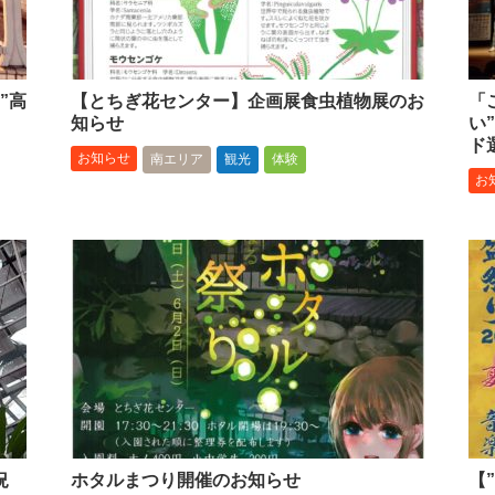
”高
【とちぎ花センター】企画展食虫植物展のお
「
知らせ
い”
ド
お知らせ
南エリア
観光
体験
お
況
ホタルまつり開催のお知らせ
【”