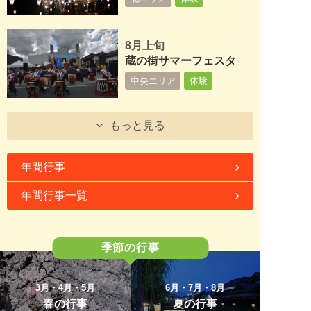
8月上旬
蔵の街サマーフェスタ
中央エリア
体験
もっと見る
年間行事
年間行事一覧
季節の行事
3月・4月・5月
6月・7月・8月
春の行事
夏の行事