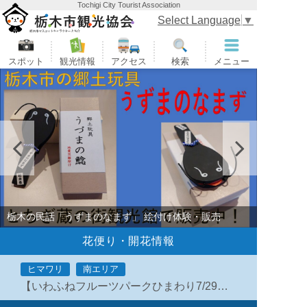
Tochigi City Tourist Association
栃木市観光協会
Select Language
▼
スポット
観光情報
アクセス
検索
メニュー
栃木の民話「うずまのなまず」 絵付け体験・販売
花便り・開花情報
ヒマワリ
南エリア
【いわふねフルーツパークひまわり7/29】開花情報