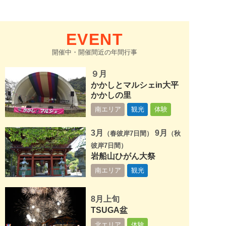
EVENT
開催中・開催間近の年間行事
９月
かかしとマルシェin大平
かかしの里
南エリア
観光
体験
3月
9月
（春彼岸7日間）
（秋
彼岸7日間）
岩船山ひがん大祭
南エリア
観光
8月上旬
TSUGA盆
北エリア
体験