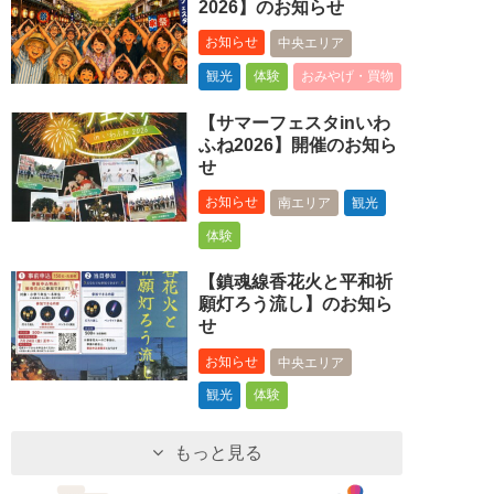
2026】のお知らせ
お知らせ
中央エリア
観光
体験
おみやげ・買物
【サマーフェスタinいわ
ふね2026】開催のお知ら
せ
お知らせ
南エリア
観光
体験
【鎮魂線香花火と平和祈
願灯ろう流し】のお知ら
せ
お知らせ
中央エリア
観光
体験
もっと見る