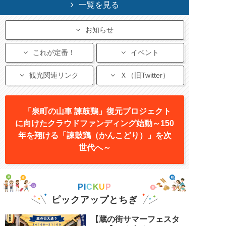
一覧を見る
お知らせ
これが定番！
イベント
観光関連リンク
Ｘ（旧Twitter）
「泉町の山車 諫鼓鶏」復元プロジェクト
に向けたクラウドファンディング始動～150
年を翔ける「諫鼓鶏（かんこどり）」を次
世代へ～
P
I
C
K
U
P
ピックアップとちぎ
【蔵の街サマーフェスタ