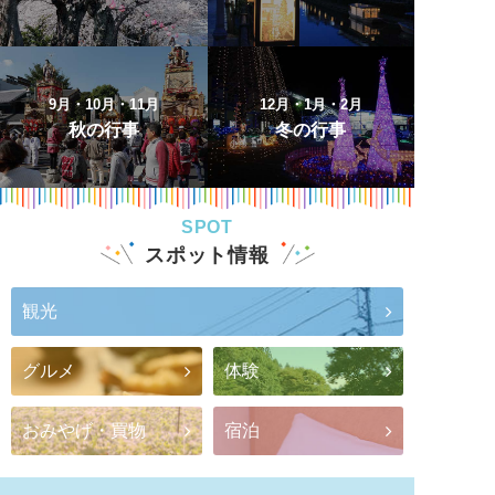
9月・10月・11月
12月・1月・2月
秋の行事
冬の行事
SPOT
スポット情報
観光
グルメ
体験
おみやげ・買物
宿泊