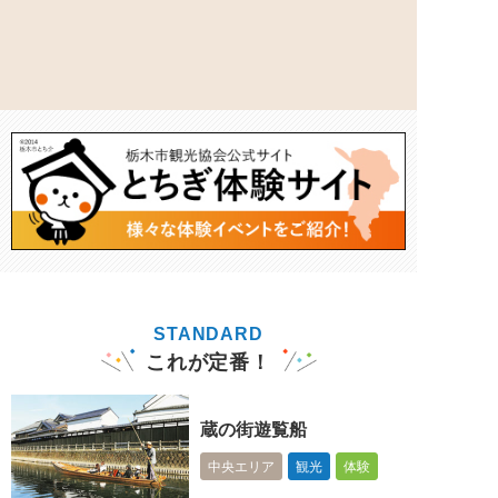
STANDARD
これが定番！
蔵の街遊覧船
中央エリア
観光
体験