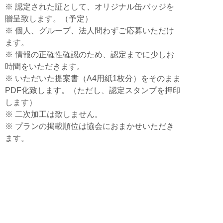
※ 認定された証として、オリジナル缶バッジを
贈呈致します。（予定）
※ 個人、グループ、法人問わずご応募いただけ
ます。
※ 情報の正確性確認のため、認定までに少しお
時間をいただきます。
※ いただいた提案書（A4用紙1枚分）をそのまま
PDF化致します。（ただし、認定スタンプを押印
します）
※ 二次加工は致しません。
※ プランの掲載順位は協会におまかせいただき
ます。
栃木市観光
Tochigi City Tourist Association
個人情報保護方針