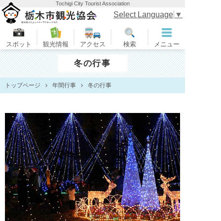
Tochigi City Tourist Association
栃木市観光協会
Select Language
▼
スポット
観光情報
アクセス
検索
メニュー
冬の行事
トップページ
年間行事
冬の行事