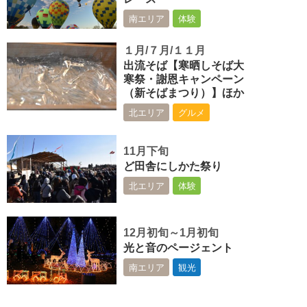
南エリア
体験
１月/７月/１１月
出流そば【寒晒しそば大
寒祭・謝恩キャンペーン
（新そばまつり）】ほか
北エリア
グルメ
11月下旬
ど田舎にしかた祭り
北エリア
体験
12月初旬～1月初旬
光と音のページェント
南エリア
観光