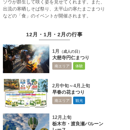
ソウが群生して咲く姿を見せてくれます。また、
出流の寒晒しそば祭り、太平山の寒たまごまつり
などの「食」のイベントが開催されます。
12月・1月・2月の行事
1月
（成人の日）
大慈寺円仁まつり
南エリア
体験
2月中旬～4月上旬
早春の花まつり
南エリア
観光
12月上旬
栃木市・渡良瀬バルーン
レース