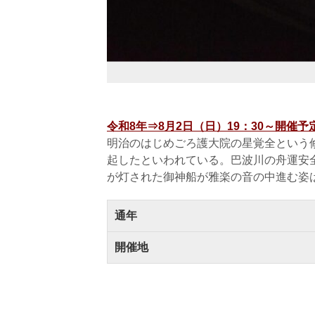
令和8年⇒8月2日（日）19：30～開催予
明治のはじめごろ護大院の星覚全という
起したといわれている。巴波川の舟運安全
が灯された御神船が雅楽の音の中進む姿
通年
開催地