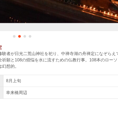
定
修験者が日光二荒山神社を祀り、中禅寺湖の舟禅定になぞらえ
祈願と108の煩悩を水に流すための仏教行事。108本のローソ
は幻想的。
8月上旬
幸来橋周辺