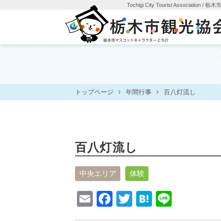
Tochigi City Tourist Association
/ 栃
トップページ
年間行事
百八灯流し
百八灯流し
中央エリア
体験
E
F
T
H
Li
m
a
wi
at
n