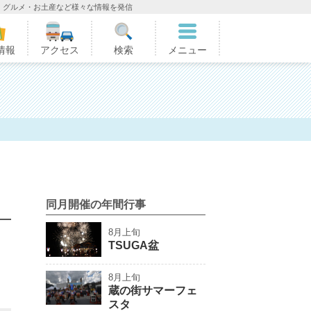
・グルメ・お土産など様々な情報を発信
情報
アクセス
検索
メニュー
同月開催の年間行事
8月上旬
TSUGA盆
8月上旬
蔵の街サマーフェ
スタ