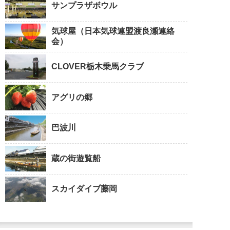
サンプラザボウル
気球屋（日本気球連盟渡良瀬連絡
会）
CLOVER栃木乗馬クラブ
アグリの郷
巴波川
蔵の街遊覧船
スカイダイブ藤岡