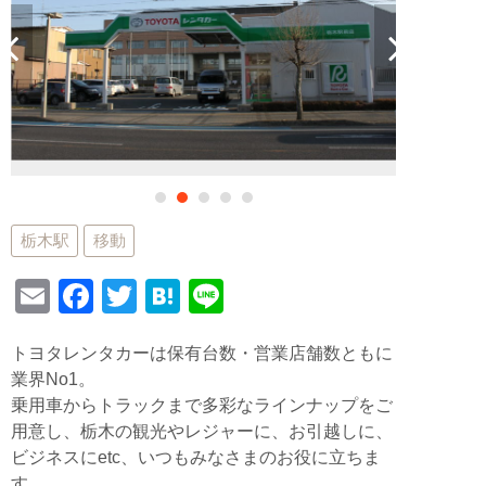
栃木駅
移動
E
F
T
H
Li
m
a
wi
at
n
トヨタレンタカーは保有台数・営業店舗数ともに
ail
c
tt
e
e
業界No1。
e
er
n
乗用車からトラックまで多彩なラインナップをご
b
a
用意し、栃木の観光やレジャーに、お引越しに、
ビジネスにetc、いつもみなさまのお役に立ちま
o
す。