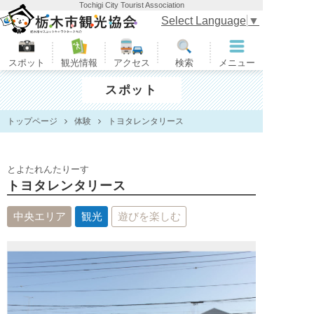
Tochigi City Tourist Association
栃木市観光協会
Select Language
▼
スポット
観光情報
アクセス
検索
メニュー
スポット
トップページ
体験
トヨタレンタリース
とよたれんたりーす
トヨタレンタリース
中央エリア
観光
遊びを楽しむ