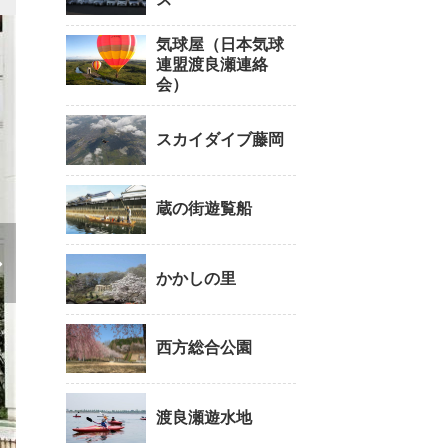
気球屋（日本気球
連盟渡良瀬連絡
会）
スカイダイブ藤岡
蔵の街遊覧船
かかしの里
西方総合公園
渡良瀬遊水地