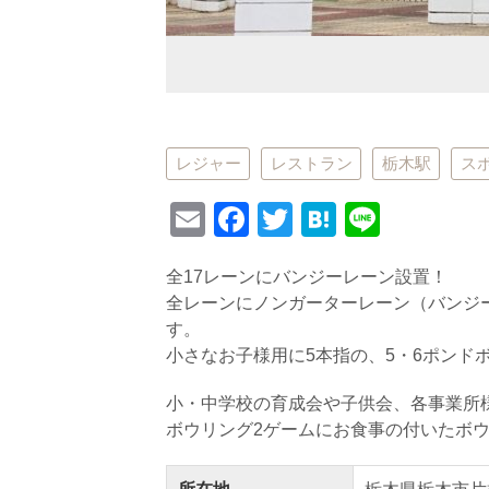
レジャー
レストラン
栃木駅
ス
E
F
T
H
Li
m
a
wi
at
n
全17レーンにバンジーレーン設置！
ail
c
tt
e
e
全レーンにノンガーターレーン（バンジ
e
er
n
す。
b
a
小さなお子様用に5本指の、5・6ポンド
o
小・中学校の育成会や子供会、各事業所
o
ボウリング2ゲームにお食事の付いたボ
k