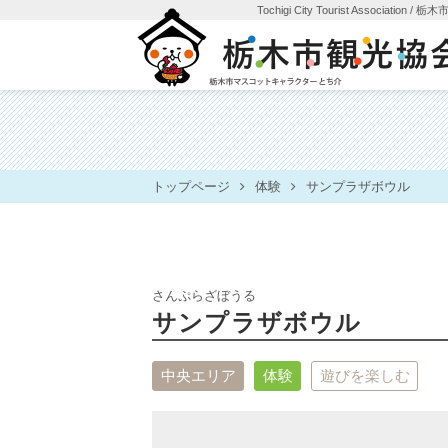
Tochigi City Tourist Association
/ 栃
トップページ
体験
サンプラザボウル
さんぷらざぼうる
サンプラザボウル
中央エリア
体験
遊びを楽しむ