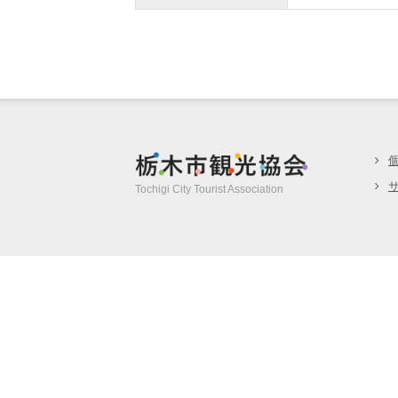
栃木市観光協
Tochigi City Tourist Association