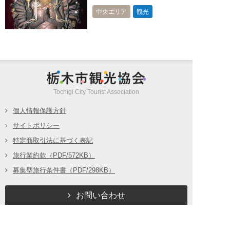
中央エリア
観光
栃木市観光
Tochigi City Tourist Association
個人情報保護方針
サイトポリシー
特定商取引法に基づく表記
旅行業約款（PDF/572KB）
募集型旅行条件書（PDF/298KB）
お問い合わせ
(c) Tochigi City Tourist Association all rights reserved.