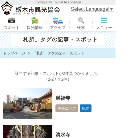
Tochigi City Tourist Association
栃木市観光協会
Select Language
▼
スポット
観光情報
アクセス
検索
メニュー
「札所」タグの記事・スポット
トップページ
「札所」タグの記事・スポット
該当する記事・スポットが2件見つかりました。
（1-2 / 全2件）
満福寺
中央エリア
観光
清水寺