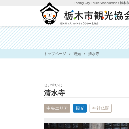
Tochigi City Tourist Association
/ 栃
トップページ
観光
清水寺
せいすいじ
清水寺
中央エリア
観光
神社仏閣