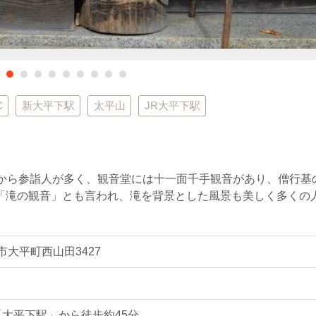
C
新大平下駅
太平山
JR大平下駅
昔から参詣人が多く、観音堂には十一面千手観音があり、僧行基
「滝の観音」とも言われ、滝を背景とした風景も美しく多くの
。
市大平町西山田3427
「大平下駅」から徒歩約45分