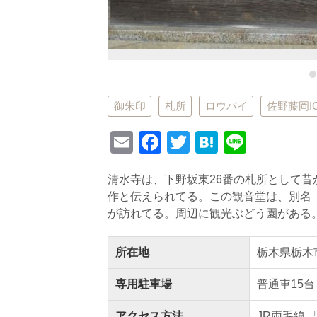
御朱印
札所
ロウバイ
佐野藤岡I
E
F
T
H
Li
m
a
wi
at
n
清水寺は、下野坂東26番の札所として
ail
c
tt
e
e
作と伝えられてる。この観音堂は、別名
e
er
n
が訪れてる。周辺に観光ぶどう園がある
b
a
o
所在地
栃木県栃木
o
専用駐車場
普通車15台
k
アクセス方法
JR両毛線 