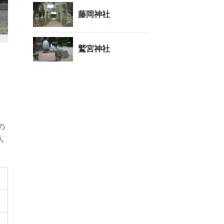
藤岡神社
鷲宮神社
の
人