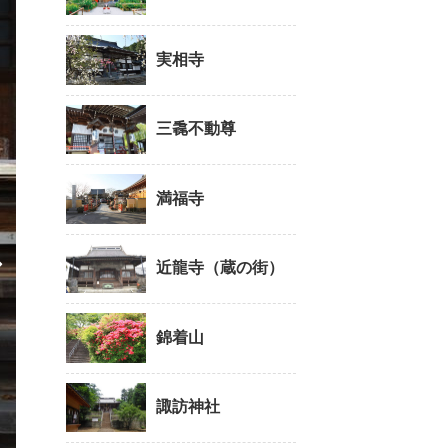
実相寺
三毳不動尊
満福寺
近龍寺（蔵の街）
錦着山
諏訪神社