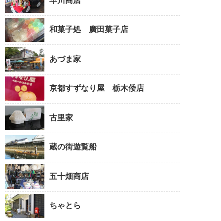
早川商店
和菓子処 廣田菓子店
あづま家
京都すずなり屋 栃木倭店
古里家
蔵の街遊覧船
五十畑商店
ちゃとら