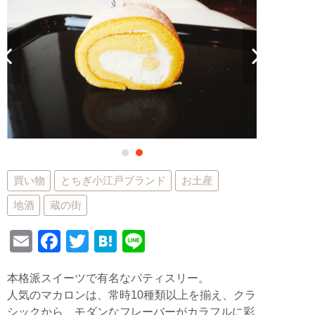
買い物
とちぎ小江戸ブランド
お土産
地酒
蔵の街
E
F
T
H
Li
m
a
wi
at
n
本格派スイーツで有名なパティスリー。
ail
c
tt
e
e
人気のマカロンは、常時10種類以上を揃え、クラ
e
er
n
シックから、モダンなフレーバーがカラフルに彩