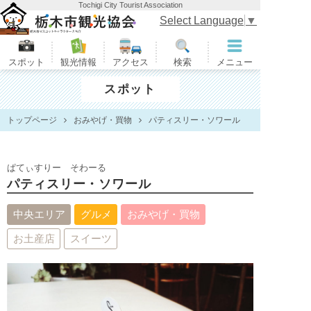
Tochigi City Tourist Association
栃木市観光協会
Select Language
▼
スポット
観光情報
アクセス
検索
メニュー
スポット
トップページ
おみやげ・買物
パティスリー・ソワール
ぱてぃすりー そわーる
パティスリー・ソワール
中央エリア
グルメ
おみやげ・買物
お土産店
スイーツ