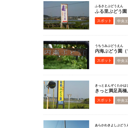
ふるさとぶどうえん
ふる里ぶどう園（
スポット
中央
うちうみぶどうえん
内海ぶどう園（マ
スポット
中央
きっとまんぞくたかは
きっと満足高橋ぶ
スポット
中央
あらかわきよしぶどう