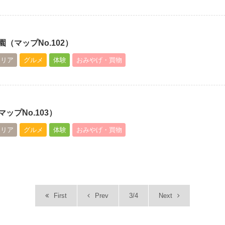
（マップNo.102）
エリア
グルメ
体験
おみやげ・買物
ップNo.103）
エリア
グルメ
体験
おみやげ・買物
First
Prev
3/4
Next