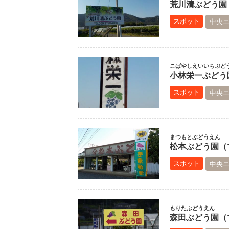
荒川清ぶどう園（
スポット
中央
こばやしえいいちぶど
小林栄一ぶどう園
スポット
中央
まつもとぶどうえん
松本ぶどう園（マ
スポット
中央
もりたぶどうえん
森田ぶどう園（マ