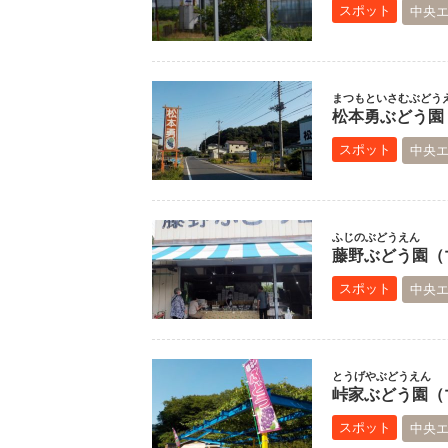
スポット
中央
まつもといさむぶどう
松本勇ぶどう園（
スポット
中央
ふじのぶどうえん
藤野ぶどう園（マ
スポット
中央
とうげやぶどうえん
峠家ぶどう園（マ
スポット
中央