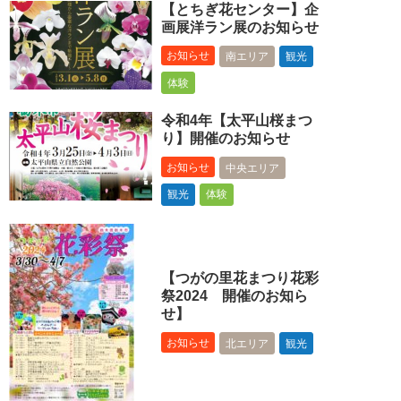
【とちぎ花センター】企
画展洋ラン展のお知らせ
お知らせ
南エリア
観光
体験
令和4年【太平山桜まつ
り】開催のお知らせ
お知らせ
中央エリア
観光
体験
【つがの里花まつり花彩
祭2024 開催のお知ら
せ】
お知らせ
北エリア
観光