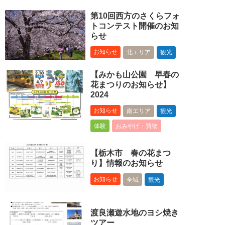
第10回西方のさくらフォ
トコンテスト開催のお知
らせ
お知らせ
北エリア
観光
【みかも山公園 早春の
花まつりのお知らせ】
2024
お知らせ
南エリア
観光
体験
おみやげ・買物
【栃木市 春の花まつ
り】情報のお知らせ
お知らせ
全域
観光
渡良瀬遊水地のヨシ焼き
ツアー