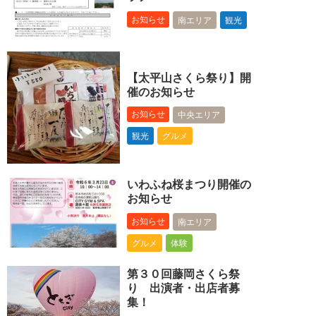
お知らせ
南エリア
観光
【太平山さくら祭り】開
催のお知らせ
お知らせ
中央エリア
観光
グルメ
いわふね桜まつり開催の
お知らせ
お知らせ
南エリア
グルメ
体験
第３０回藤岡さくら祭
り 出演者・出店者募
集！