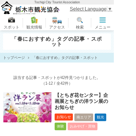
Tochigi City Tourist Association
栃木市観光協会
Select Language
▼
スポット
観光情報
アクセス
検索
メニュー
「春におすすめ」タグの記事・スポ
ット
トップページ
「春におすすめ」タグの記事・スポット
該当する記事・スポットが42件見つかりました。
（1-12 / 全42件）
【とちぎ花センター】企
画展とちぎの洋ラン展の
お知らせ
お知らせ
南エリア
観光
体験
おみやげ・買物