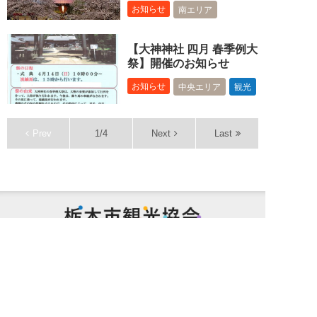
お知らせ
南エリア
【大神神社 四月 春季例大
祭】開催のお知らせ
お知らせ
中央エリア
観光
Prev
1/4
Next
Last
栃木市観光
Tochigi City Tourist Association
個人情報保護方針
サイトポリシー
特定商取引法に基づく表記