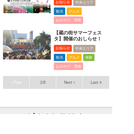
お知らせ
中央エリア
観光
グルメ
おみやげ・買物
【蔵の街サマーフェス
タ】開催のおしらせ！
お知らせ
中央エリア
観光
グルメ
体験
おみやげ・買物
Prev
1/8
Next
Last
栃木市観光
Tochigi City Tourist Association