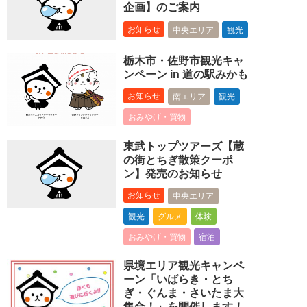
企画】のご案内
お知らせ
中央エリア
観光
栃木市・佐野市観光キャ
ンペーン in 道の駅みかも
お知らせ
南エリア
観光
おみやげ・買物
東武トップツアーズ【蔵
の街とちぎ散策クーポ
ン】発売のお知らせ
お知らせ
中央エリア
観光
グルメ
体験
おみやげ・買物
宿泊
県境エリア観光キャンペ
ーン「いばらき・とち
ぎ・ぐんま・さいたま大
集合！」を開催します！