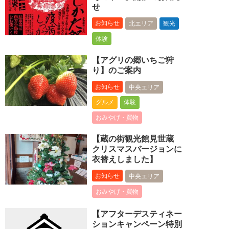
せ
お知らせ
北エリア
観光
体験
【アグリの郷いちご狩
り】のご案内
お知らせ
中央エリア
グルメ
体験
おみやげ・買物
【蔵の街観光館見世蔵
クリスマスバージョンに
衣替えしました】
お知らせ
中央エリア
おみやげ・買物
【アフターデスティネー
ションキャンペーン特別