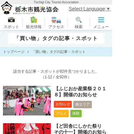
Tochigi City Tourist Association
栃木市観光協会
Select Language
▼
スポット
観光情報
アクセス
検索
メニュー
「買い物」タグの記事・スポット
トップページ
「買い物」タグの記事・スポット
該当する記事・スポットが92件見つかりました。
（1-12 / 全92件）
【ふじおか産業祭２０１
８】開催のお知らせ
お知らせ
南エリア
グルメ
体験
【ど田舎にしかた祭り
その十一】開催のお知ら