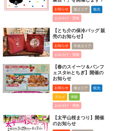
お知らせ
南エリア
観光
おみやげ・買物
【とち介の保冷バッグ 販
売のお知らせ】
お知らせ
中央エリア
おみやげ・買物
【春のスイーツ＆パンフ
ェスタinとちぎ】開催の
お知らせ
お知らせ
南エリア
観光
グルメ
体験
おみやげ・買物
【太平山桜まつり】開催
のお知らせ