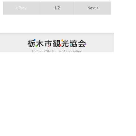
Prev
1/2
Next
栃木市観光
Tochigi City Tourist Association
個人情報保護方針
サイトポリシー
特定商取引法に基づく表記
旅行業約款（PDF/572KB）
募集型旅行条件書（PDF/298KB）
お問い合わせ
(c) Tochigi City Tourist Association all rights reserved.