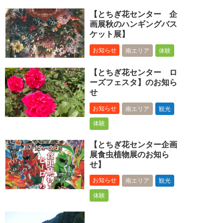
【とちぎ花センター 企
画展秋のハンギングバス
ケット展】
お知らせ
南エリア
体験
【とちぎ花センター ロ
ーズフェスタ】のお知ら
せ
お知らせ
南エリア
観光
体験
【とちぎ花センター企画
展食虫植物展のお知ら
せ】
お知らせ
南エリア
観光
体験