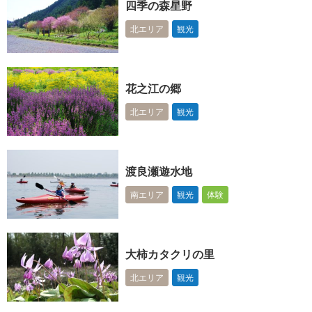
四季の森星野
北エリア
観光
花之江の郷
北エリア
観光
渡良瀬遊水地
南エリア
観光
体験
大柿カタクリの里
北エリア
観光