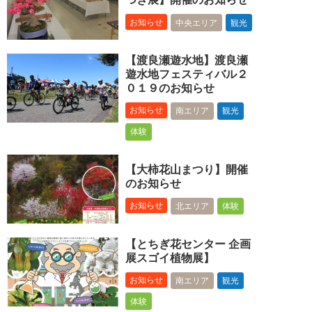
お知らせ
中央エリア
観光
【渡良瀬遊水地】渡良瀬
遊水地フェスティバル２
０１９のお知らせ
お知らせ
南エリア
観光
体験
【大柿花山まつり】開催
のお知らせ
お知らせ
北エリア
体験
【とちぎ花センター 企画
展スゴイ植物展】
お知らせ
南エリア
観光
体験