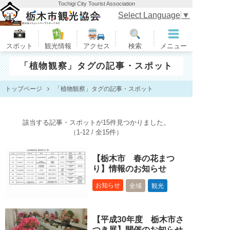
Tochigi City Tourist Association
栃木市観光協会
Select Language
▼
スポット
観光情報
アクセス
検索
メニュー
「植物観察」タグの記事・スポット
トップページ
「植物観察」タグの記事・スポット
該当する記事・スポットが15件見つかりました。
（1-12 / 全15件）
【栃木市 春の花まつ
り】情報のお知らせ
お知らせ
全域
観光
【平成30年度 栃木市さ
つき展】開催のお知らせ