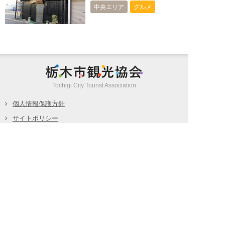
中央エリア
グルメ
栃木市観光
Tochigi City Tourist Association
個人情報保護方針
サイトポリシー
特定商取引法に基づく表記
旅行業約款（PDF/572KB）
募集型旅行条件書（PDF/298KB）
お問い合わせ
(c) Tochigi City Tourist Association all rights reserved.