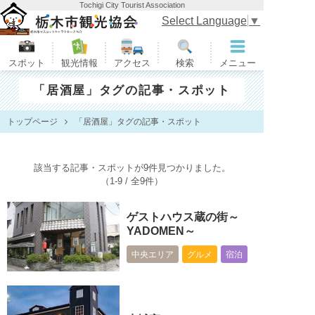
Tochigi City Tourist Association
栃木市観光協会
Select Language
▼
スポット
観光情報
アクセス
検索
メニュー
「居酒屋」タグの記事・スポット
トップページ
「居酒屋」タグの記事・スポット
該当する記事・スポットが9件見つかりました。
（1-9 / 全9件）
ゲストハウス蔵の街～
YADOMEN～
中央エリア
グルメ
宿泊