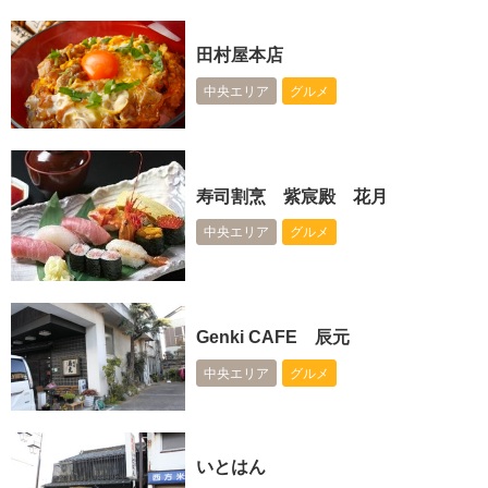
田村屋本店
中央エリア
グルメ
寿司割烹 紫宸殿 花月
中央エリア
グルメ
Genki CAFE 辰元
中央エリア
グルメ
いとはん