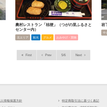
農村レストラン「桔梗」（つがの里ふるさと
岩
センター内）
中
北エリア
観光
グルメ
おみやげ・買物
First
Prev
5/6
Next
会
個人情報保護方針
特定商取引法に基づく表記