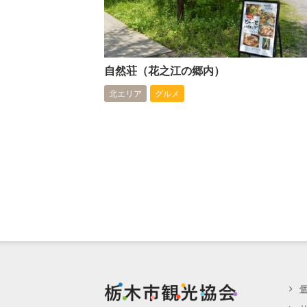
自然荘（花之江の郷内）
北エリア
グルメ
栃木市観光協