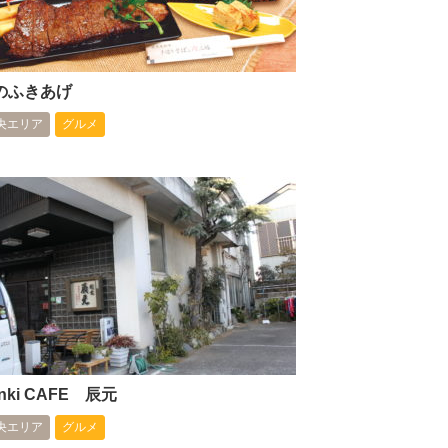
のふきあげ
央エリア
グルメ
nki CAFE 辰元
央エリア
グルメ