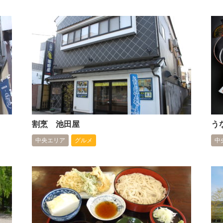
割烹 池田屋
う
中央エリア
グルメ
中