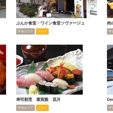
ぶんか食堂・ワイン食堂ソヴァージュ
肉
中央エリア
グルメ
中
寿司割烹 紫宸殿 花月
Ge
中央エリア
グルメ
中