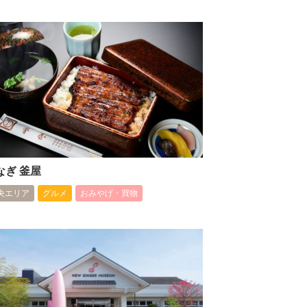
なぎ 釜屋
央エリア
グルメ
おみやげ・買物