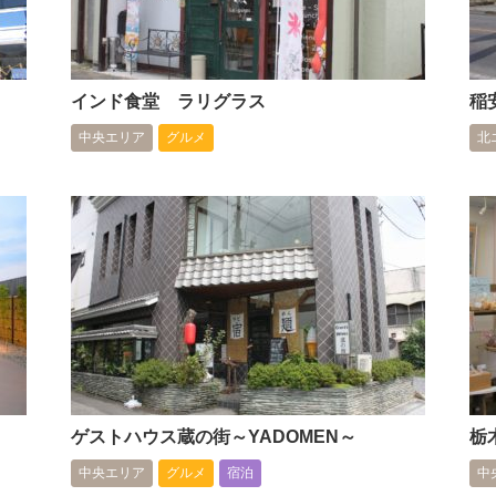
インド食堂 ラリグラス
稲
中央エリア
グルメ
北
ゲストハウス蔵の街～YADOMEN～
栃
中央エリア
グルメ
宿泊
中