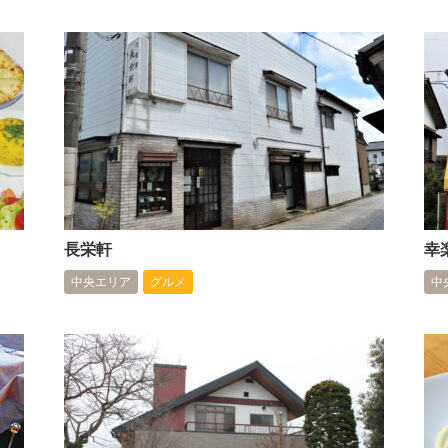
長栄軒
幸
中央エリア
グルメ
中