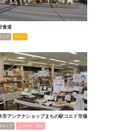
安食道
エリア
グルメ
木市アンテナショップまちの駅コエド市場
央エリア
おみやげ・買物