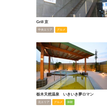
Grill 京
中央エリア
グルメ
栃木天然温泉 いきいき夢ロマン
北エリア
グルメ
体験