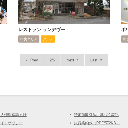
レストラン ランデヴー
ポ
中央エリア
グルメ
中
Prev
2/6
Next
Last
会
個人情報保護方針
特定商取引法に基づく表記
サイトポリシー
旅行業約款（PDF/572KB）