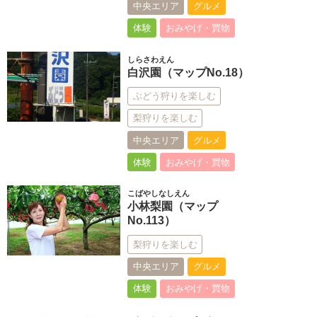
中央エリア
グルメ
体験
おみやげ・買物
しらさわえん
白沢園（マップNo.18）
ぶどう狩りを楽しむ
梨狩りを楽しむ
中央エリア
グルメ
体験
おみやげ・買物
こばやしなしえん
小林梨園（マップ
No.113）
梨狩りを楽しむ
中央エリア
グルメ
体験
おみやげ・買物