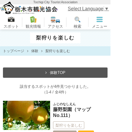
Tochigi City Tourist Association
栃木市観光協会
Select Language
▼
スポット
観光情報
アクセス
検索
メニュー
梨狩りを楽しむ
トップページ
体験
梨狩りを楽しむ
体験TOP
該当するスポットが4件見つかりました。
（1-4 / 全4件）
ふじのなしえん
藤野梨園（マップ
No.111）
梨狩りを楽しむ