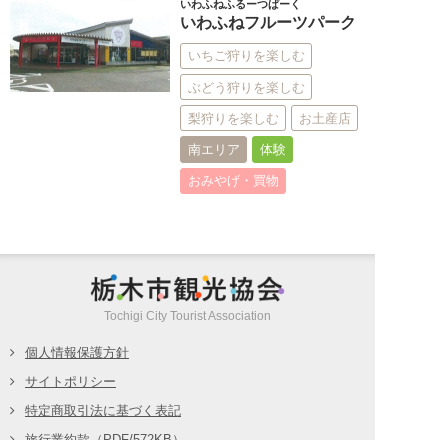
いわふねふるーつぱーく
いわふねフルーツパーク
いちご狩りを楽しむ
ぶどう狩りを楽しむ
梨狩りを楽しむ
お土産店
南エリア
体験
おみやげ・買物
栃木市観光
Tochigi City Tourist Association
個人情報保護方針
サイトポリシー
特定商取引法に基づく表記
旅行業約款（PDF/572KB）