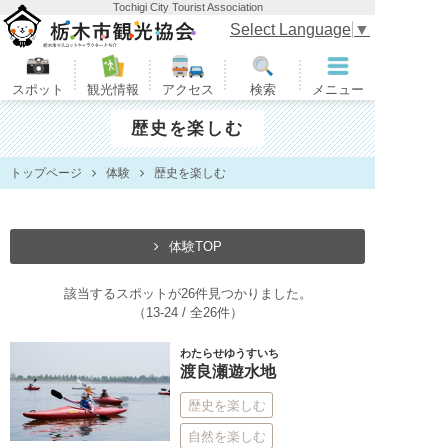
Tochigi City Tourist Association
栃木市観光協会
Select Language
▼
スポット
観光情報
アクセス
検索
メニュー
歴史を楽しむ
トップページ
体験
歴史を楽しむ
体験TOP
該当するスポットが26件見つかりました。
（13-24 / 全26件）
わたらせゆうすいち
渡良瀬遊水地
歴史を楽しむ
自然を楽しむ