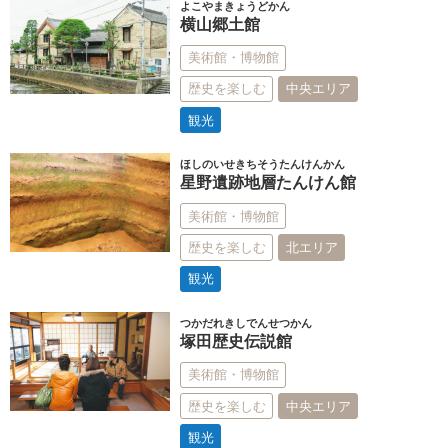
よこやまきょうどかん
横山郷土館
美術館・博物館
歴史を楽しむ
中央エリア
観光
ほしのいせきちそうたんけんかん
星野遺跡地層たんけん館
美術館・博物館
歴史を楽しむ
北エリア
観光
つかだれきしでんせつかん
塚田歴史伝説館
美術館・博物館
歴史を楽しむ
中央エリア
観光