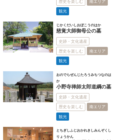
歴史を楽しむ
南エリア
観光
じかくだいしおぼこうのはか
慈覚大師御母公の墓
史跡・文化遺産
歴史を楽しむ
南エリア
観光
おのでらぜんじたろうみちつなのは
か
小野寺禅師太郎道綱の墓
史跡・文化遺産
歴史を楽しむ
南エリア
観光
とちぎしふじおかれきしみんぞくし
りょうかん