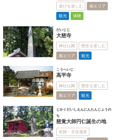
遊びを楽しむ
南エリア
観光
体験
だいじじ
大慈寺
神社仏閣
歴史を楽しむ
南エリア
観光
こうへいじ
高平寺
神社仏閣
歴史を楽しむ
南エリア
観光
じかくだいしえんにんたんじょうの
ち
慈覚大師円仁誕生の地
史跡・文化遺産