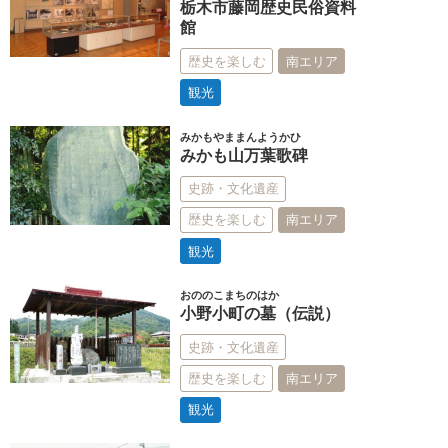
栃木市藤岡歴史民俗資料
館
歴史を楽しむ
南エリア
観光
みかもやままんようかひ
みかも山万葉歌碑
史跡・文化遺産
歴史を楽しむ
南エリア
観光
おののこまちのはか
小野小町の墓（伝説）
史跡・文化遺産
歴史を楽しむ
南エリア
観光