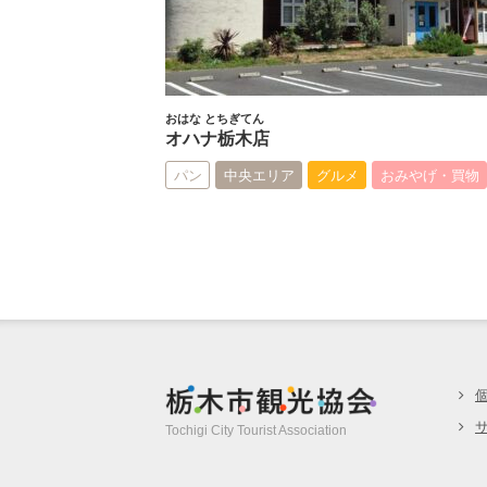
おはな とちぎてん
オハナ栃木店
パン
中央エリア
グルメ
おみやげ・買物
栃木市観光協
Tochigi City Tourist Association