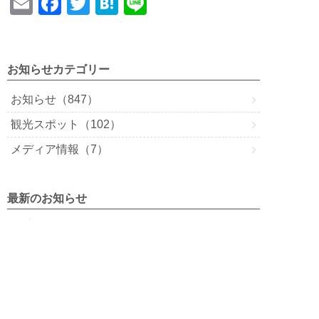
E
F
T
H
Li
m
a
wi
at
n
ail
c
tt
e
e
e
er
n
お知らせカテゴリー
b
a
お知らせ（847）
o
観光スポット（102）
o
メディア情報（7）
k
最新のお知らせ
2026年8月7日
【蔵の街サマーフェスタ2026】のお知らせ
2026年8月1日
【「栃木市の音Map」ポスター掲示】のお知らせ
2026年8月1日
【ひとやすみスポット2026】のお知らせ