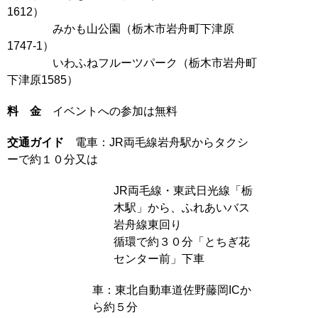
1612）
みかも山公園（栃木市岩舟町下津原
1747-1）
いわふねフルーツパーク（栃木市岩舟町
下津原1585）
料 金
イベントへの参加は無料
交通ガイド
電車：JR両毛線岩舟駅からタクシ
ーで約１０分又は
JR両毛線・東武日光線「栃
木駅」から、ふれあいバス
岩舟線東回り
循環で約３０分「とちぎ花
センター前」下車
車：東北自動車道佐野藤岡ICか
ら約５分