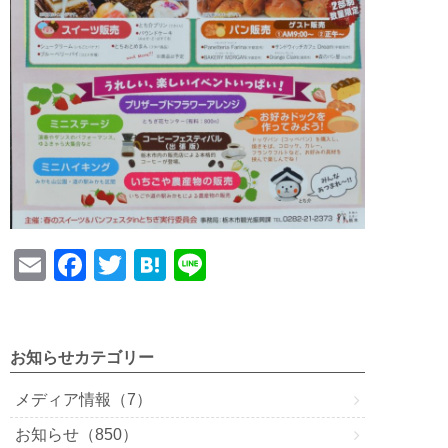
E
F
T
H
Li
m
a
wi
at
n
ail
c
tt
e
e
e
er
n
お知らせカテゴリー
b
a
メディア情報（7）
o
お知らせ（850）