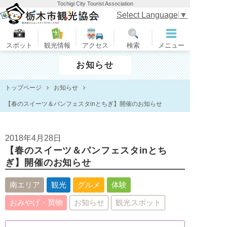
Tochigi City Tourist Association
栃木市観光協会
Select Language
▼
スポット
観光情報
アクセス
検索
メニュー
お知らせ
トップページ
お知らせ
【春のスイーツ＆パンフェスタinとちぎ】開催のお知らせ
2018年4月28日
【春のスイーツ＆パンフェスタinとち
ぎ】開催のお知らせ
南エリア
観光
グルメ
体験
おみやげ・買物
お知らせ
観光スポット