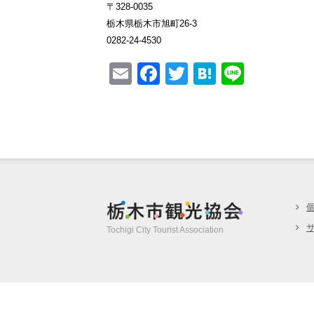
〒328-0035
栃木県栃木市旭町26-3
0282-24-4530
E
F
T
H
Li
m
a
wi
at
n
ail
c
tt
e
e
e
er
n
b
a
o
o
栃木市観光協
k
Tochigi City Tourist Association