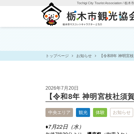
Tochigi City Tourist Association
/ 栃
トップページ
お知らせ
【令和8年 神明宮
2026年7月20日
【令和8年 神明宮枝社須
中央エリア
観光
体験
お知らせ
♦7月22日（水）