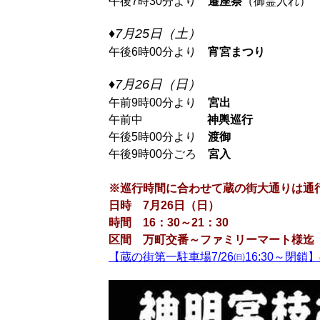
午後7時30分より
遷座祭
（御霊入れ）
♦7月25日（土）
午後6時00分より
宵宮まつり
♦7月26日（日）
午前9時00分より
宮出
午前中
00分より
神輿巡行
午後5時00分より
渡御
午後9時00分ごろ
宮入
※巡行時間に合わせて蔵の街大通りは通
日時 7月26日（日）
時間 16：30～21：30
区間 万町交番～ファミリーマート様迄
【蔵の街第一駐車場7/26㈰16:30～閉鎖