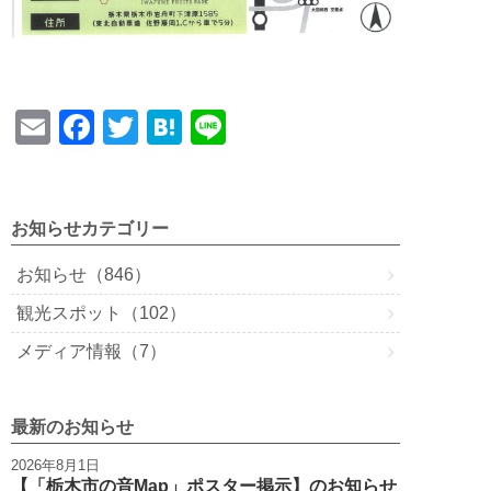
E
F
T
H
Li
m
a
wi
at
n
ail
c
tt
e
e
e
er
n
お知らせカテゴリー
b
a
お知らせ（846）
o
観光スポット（102）
o
メディア情報（7）
k
最新のお知らせ
2026年8月1日
【「栃木市の音Map」ポスター掲示】のお知らせ