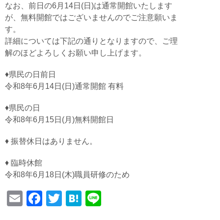
なお、前日の6月14日(日)は通常開館いたします
が、無料開館ではございませんのでご注意願いま
す。
詳細については下記の通りとなりますので、ご理
解のほどよろしくお願い申し上げます。
♦県民の日前日
令和8年6月14日(日)通常開館 有料
♦県民の日
令和8年6月15日(月)無料開館日
♦ 振替休日はありません。
♦ 臨時休館
令和8年6月18日(木)職員研修のため
E
F
T
H
Li
m
a
wi
at
n