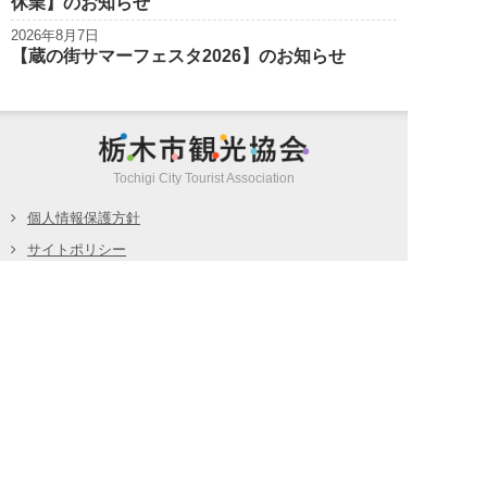
休業】のお知らせ
2026年8月7日
【蔵の街サマーフェスタ2026】のお知らせ
栃木市観光
Tochigi City Tourist Association
個人情報保護方針
サイトポリシー
特定商取引法に基づく表記
旅行業約款（PDF/572KB）
募集型旅行条件書（PDF/298KB）
お問い合わせ
(c) Tochigi City Tourist Association all rights reserved.