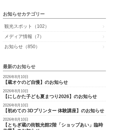
ail
c
tt
e
e
e
er
n
お知らせカテゴリー
b
a
観光スポット（102）
o
メディア情報（7）
o
お知らせ（850）
k
最新のお知らせ
2026年8月10日
【蔵オケのど自慢】のお知らせ
2026年8月10日
【にしかた子ども夏まつり2026】のお知らせ
2026年8月10日
【初めての 3Dプリンター 体験講座】のお知らせ
2026年8月10日
【とちぎ蔵の街観光館2階「ショップあい」臨時