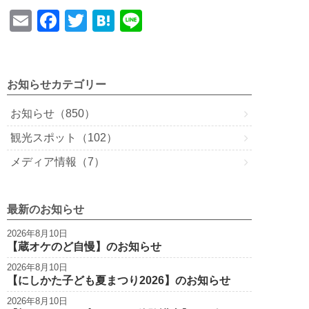
E
F
T
H
Li
m
a
wi
at
n
ail
c
tt
e
e
e
er
n
お知らせカテゴリー
b
a
お知らせ（850）
o
観光スポット（102）
o
メディア情報（7）
k
最新のお知らせ
2026年8月10日
【蔵オケのど自慢】のお知らせ
2026年8月10日
【にしかた子ども夏まつり2026】のお知らせ
2026年8月10日