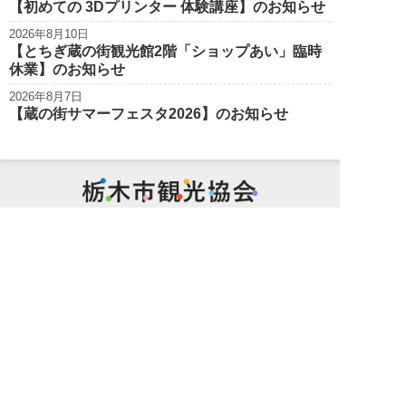
【初めての 3Dプリンター 体験講座】のお知らせ
2026年8月10日
【とちぎ蔵の街観光館2階「ショップあい」臨時
休業】のお知らせ
2026年8月7日
【蔵の街サマーフェスタ2026】のお知らせ
栃木市観光
Tochigi City Tourist Association
個人情報保護方針
サイトポリシー
特定商取引法に基づく表記
旅行業約款（PDF/572KB）
募集型旅行条件書（PDF/298KB）
お問い合わせ