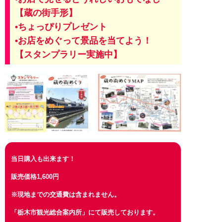
【蔵の街手形】
•ちょっぴりプレゼント
•お店をめぐって景品を当てよう！
【スタンプラリー実施中】
当日購入も出来ます！
販売価格1,600円
※現地までの交通費は含まれません。
「栃木市観光総合案内所」にて販売しております。