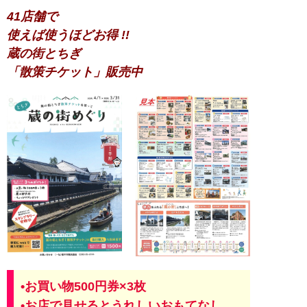
41店舗で
使えば使うほどお得 !!
蔵の街とちぎ
「散策チケット」販売中
•お買い物500円券×3枚
•お店で見せるとうれしいおもてなし