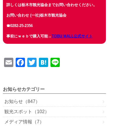
詳しくは栃木市観光協会までお問い合わせください。
お問い合わせ (一社)栃木市観光協会
☎0282-25-2356
事前にｗｅｂで購入可能→
TOBU MALL公式サイト
E
F
T
H
Li
m
a
wi
at
n
ail
c
tt
e
e
e
er
n
お知らせカテゴリー
b
a
お知らせ（847）
o
観光スポット（102）
o
メディア情報（7）
k