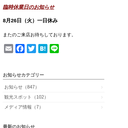
臨時休業日のお知らせ
8月26日（火）一日休み
またのご来店お待ちしております。
E
F
T
H
Li
m
a
wi
at
n
ail
c
tt
e
e
e
er
n
お知らせカテゴリー
b
a
お知らせ（847）
o
観光スポット（102）
o
メディア情報（7）
k
最新のお知らせ