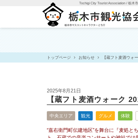
Tochigi City Tourist Association
/ 栃
トップページ
お知らせ
【蔵フト麦酒ウォーク
2025年8月21日
【蔵フト麦酒ウォーク 20
中央エリア
観光
グルメ
体験
“嘉右衛門町伝建地区”を舞台に『麦処と
ト。石蔵での音楽コンサートや神社では