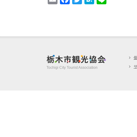
m
a
wi
at
n
ail
c
tt
e
e
e
er
n
b
a
o
o
栃木市観光協
k
Tochigi City Tourist Association