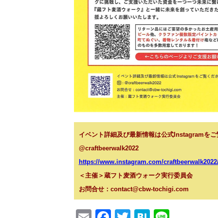
イベント詳細及び最新情報は公式Instagramを
@craftbeerwalk2022
https://www.instagram.com/craftbeerwalk2022
＜主催＞蔵フト麦酒ウォーク実行委員会
お問合せ：contact@cbw-tochigi.com
E
F
T
H
Li