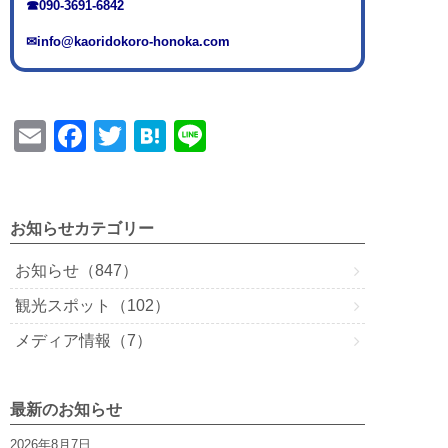
☎090-3691-6842
✉info@kaoridokoro-honoka.com
E
F
T
H
Li
m
a
wi
at
n
ail
c
tt
e
e
e
er
n
お知らせカテゴリー
b
a
お知らせ（847）
o
観光スポット（102）
o
メディア情報（7）
k
最新のお知らせ
2026年8月7日