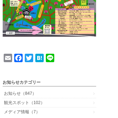
E
F
T
H
Li
m
a
wi
at
n
ail
c
tt
e
e
e
er
n
お知らせカテゴリー
b
a
お知らせ（847）
o
観光スポット（102）
o
メディア情報（7）
k