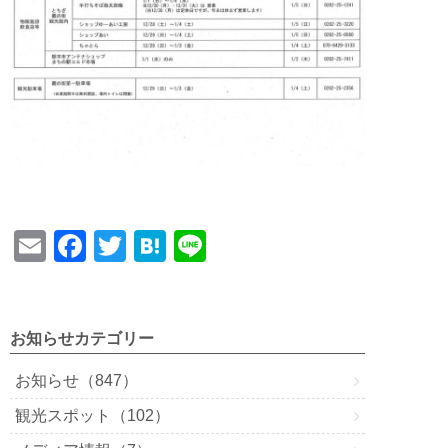
E
F
T
H
Li
m
a
wi
at
n
ail
c
tt
e
e
e
er
n
お知らせカテゴリー
b
a
お知らせ（847）
o
観光スポット（102）
o