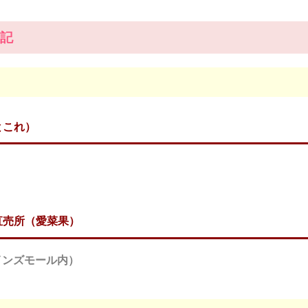
記
とこれ）
直売所（愛菜果）
インズモール内）