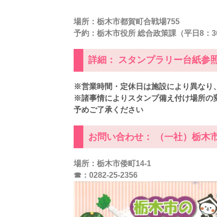
場所
：栃木市都賀町合戦場755
予約：栃木市役所 総合政策課（平日8：30～1
詳細： スタンプラリー台紙参
※営業時間・定休日は施設により異なり
※諸事情によりスタンプ備え付け場所の
予めご了承ください
お問い合わせ： （一社）栃木
場所
：栃木市倭町14-1
☎：0282-25-2356