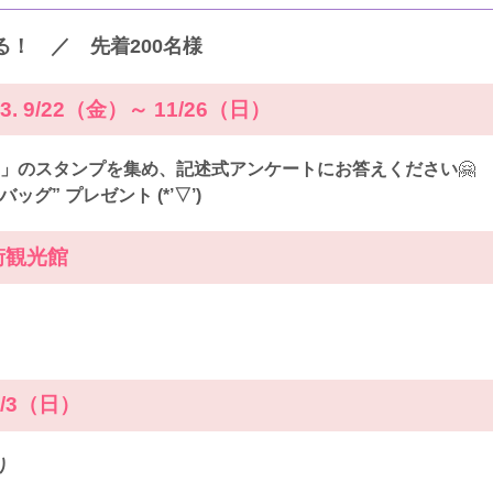
える！ ／
先着200名様
 9/22（金）～ 11/26（日）
都賀」のスタンプを集め、記述式アンケートにお答えください
🤗
グ” プレゼント (*’▽’)
街観光館
/3（日）
り