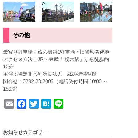
その他
最寄り駐車場：蔵の街第1駐車場・旧警察署跡地
アクセス方法：JR・東武「 栃木駅」から徒歩約
10分
主催：特定非営利活動法人 蔵の街遊覧船
問合せ：0282-23-2003（電話受付時間 10:00 ～
15:00）
E
F
T
H
Li
m
a
wi
at
n
ail
c
tt
e
e
e
er
n
お知らせカテゴリー