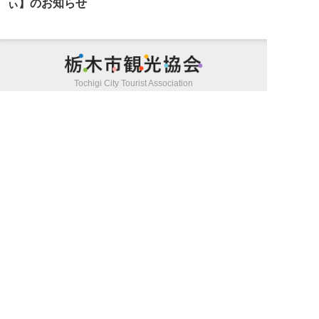
ぃ】のお知らせ
栃木市観光
Tochigi City Tourist Association
個人情報保護方針
サイトポリシー
特定商取引法に基づく表記
旅行業約款（PDF/572KB）
募集型旅行条件書（PDF/298KB）
お問い合わせ
(c) Tochigi City Tourist Association all rights reserved.