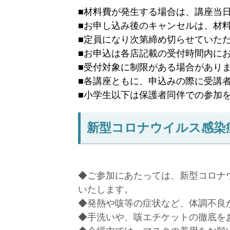
■材料費が発生する場合は、講座当
■お申し込み後のキャンセルは、材
■定員になり次第締め切らせていた
■お申込は各店記載の受付時間内に
■受付対象に制限がある場合があり
■各講座ともに、申込みの際に受講
■
小学生以下は保護者同伴での参加
新型コロナウイルス感染
◆ご参加にあたっては、新型コロナ
いたします。
◆発熱や咳等の症状など、体調不良
◆手洗いや、咳エチケットの徹底を