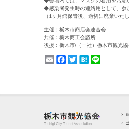
◆会場内では、マスクの着用をお願
◆感染者発生時の連絡用として、参
（1ヶ月館保管後、適切に廃棄いた
主催：栃木市商店会連合会
共催：栃木商工会議所
後援：栃木市/（一社）栃木市観光協
E
F
T
H
Li
m
a
wi
at
n
ail
c
tt
e
e
e
er
n
b
a
o
o
栃木市観光協
k
Tochigi City Tourist Association