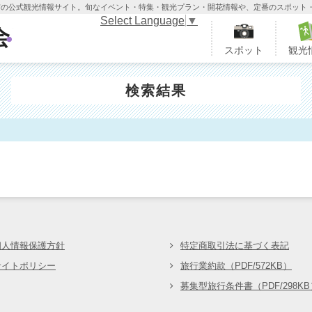
木市の公式観光情報サイト。旬なイベント・特集・観光プラン・開花情報や、定番のスポット
Select Language
▼
栃木市観光協会
スポット
観光
検索結果
会
個人情報保護方針
特定商取引法に基づく表記
サイトポリシー
旅行業約款（PDF/572KB）
募集型旅行条件書（PDF/298KB