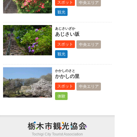
スポット
中央エリア
観光
あじさいざか
あじさい坂
スポット
中央エリア
観光
かかしのさと
かかしの里
スポット
中央エリア
体験
栃木市観光
Tochigi City Tourist Association