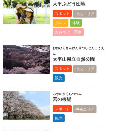
大平ぶどう団地
スポット
中央エリア
グルメ
体験
おみやげ・買物
おおひらさんけんりつしぜんこうえ
ん
太平山県立自然公園
スポット
中央エリア
観光
みやのさくらつつみ
宮の桜堤
スポット
中央エリア
観光