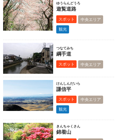
ゆうらんどうろ
遊覧道路
スポット
中央エリア
観光
つなてみち
綱手道
スポット
中央エリア
けんしんだいら
謙信平
スポット
中央エリア
観光
きんちゃくさん
錦着山