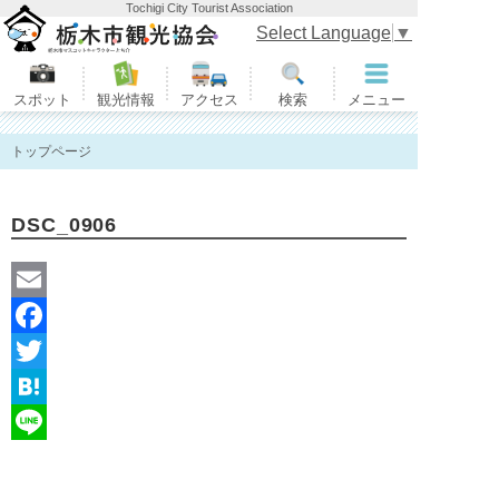
Tochigi City Tourist Association
栃木市観光協会
Select Language
▼
スポット
観光情報
アクセス
検索
メニュー
トップページ
DSC_0906
E
m
F
a
a
T
i
c
w
H
l
e
i
a
L
b
t
t
i