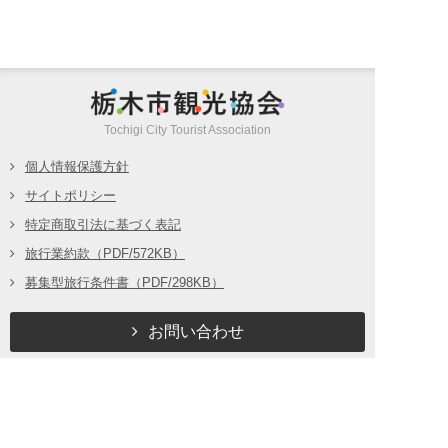
o
t
e
n
o
e
n
e
k
r
a
栃木市観光
Tochigi City Tourist Association
個人情報保護方針
サイトポリシー
特定商取引法に基づく表記
旅行業約款（PDF/572KB）
募集型旅行条件書（PDF/298KB）
お問い合わせ
(c) Tochigi City Tourist Association all rights reserved.