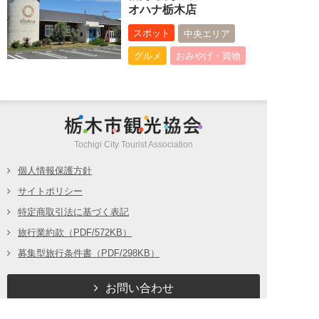
オハナ栃木店
スポット
中央エリア
グルメ
おみやげ・買物
栃木市観光
Tochigi City Tourist Association
個人情報保護方針
サイトポリシー
特定商取引法に基づく表記
旅行業約款（PDF/572KB）
募集型旅行条件書（PDF/298KB）
お問い合わせ